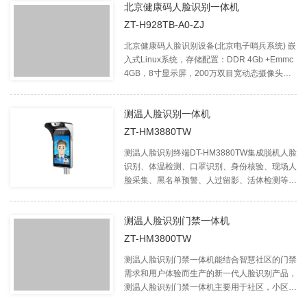
北京健康码人脸识别一体机
ZT-H928TB-A0-ZJ
北京健康码人脸识别设备(北京电子哨兵系统) 嵌
入式Linux系统，存储配置：DDR 4Gb +Emmc
4GB，8寸显示屏，200万双目宽动态摄像头，
脱机人脸识别，2万人脸库+15万条通行记录、
核酸有效期检验、人脸测温预警、口罩识别、身
测温人脸识别一体机
份证核验北京健康码信息和个人核酸信息、可拓
展门禁功能。北京电子哨兵产品可广泛应用于
ZT-HM3880TW
政府机构，企业园区、金融大厦、写字楼、医
测温人脸识别终端DT-HM3880TW集成脱机人脸
院、学校、小区物业等相关企事业单位。
识别、体温检测、口罩识别、身份核验、现场人
脸采集、黑名单预警、人过留影、活体检测等功
能为一体。
测温人脸识别门禁一体机
ZT-HM3800TW
测温人脸识别门禁一体机能结合智慧社区的门禁
需求和用户体验而生产的新一代人脸识别产品，
测温人脸识别门禁一体机主要用于社区，小区的
门禁控制，小区住户再也不用担心卡片丢失，忘