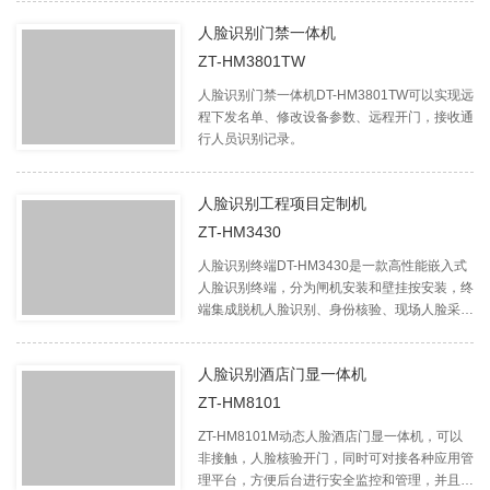
带等问题。
人脸识别门禁一体机
ZT-HM3801TW
人脸识别门禁一体机DT-HM3801TW可以实现远
程下发名单、修改设备参数、远程开门，接收通
行人员识别记录。
人脸识别工程项目定制机
ZT-HM3430
人脸识别终端DT-HM3430是一款高性能嵌入式
人脸识别终端，分为闸机安装和壁挂按安装，终
端集成脱机人脸识别、身份核验、现场人脸采
集、黑名单预警、人过留影、活体检测等功能为
一体。
人脸识别酒店门显一体机
ZT-HM8101
ZT-HM8101M动态人脸酒店门显一体机，可以
非接触，人脸核验开门，同时可对接各种应用管
理平台，方便后台进行安全监控和管理，并且外