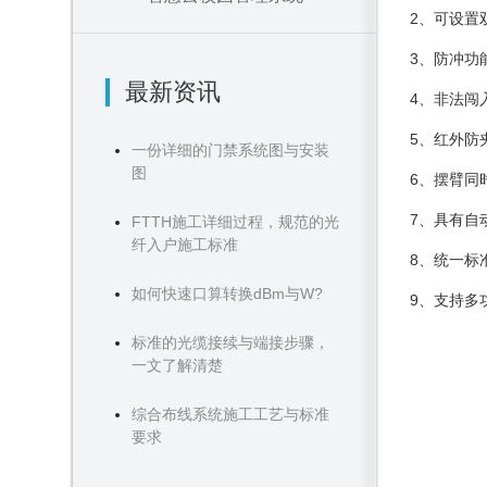
2、可设置
3、防冲功
最新资讯
4、非法闯
5、红外防
一份详细的门禁系统图与安装
图
6、摆臂同
7、具有自
FTTH施工详细过程，规范的光
纤入户施工标准
8、统一标
如何快速口算转换dBm与W?
9、支持多
标准的光缆接续与端接步骤，
一文了解清楚
综合布线系统施工工艺与标准
要求