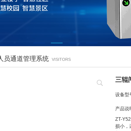
人员通道管理系统
VISITORS
三辊
设备型号
产品说
ZT-
损小，