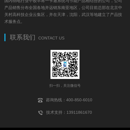
国内弱电行业中较早将一卡通系统与节能产品相结合的公司，公司
产品销售分布全国各地并远销东南亚地区，公司目前总部在北京中
关村高科技企业云集区，并在天津，沈阳，武汉等地建立了产品技
术服务点。
联系我们
CONTACT US
扫一扫，关注微信号
咨询热线：400-850-6010
技术支持：13911861670