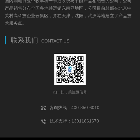
国内弱电行业中较早将一卡通系统与节能产品相结合的公司，公司
产品销售分布全国各地并远销东南亚地区，公司目前总部在北京中
关村高科技企业云集区，并在天津，沈阳，武汉等地建立了产品技
术服务点。
联系我们
CONTACT US
扫一扫，关注微信号
咨询热线：400-850-6010
技术支持：13911861670