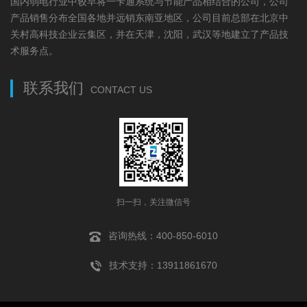
国内弱电行业中较早将一卡通系统与节能产品相结合的公司，公司
产品销售分布全国各地并远销东南亚地区，公司目前总部在北京中
关村高科技企业云集区，并在天津，沈阳，武汉等地建立了产品技
术服务点。
联系我们
CONTACT US
扫一扫，关注微信号
咨询热线：400-850-6010
技术支持：13911861670