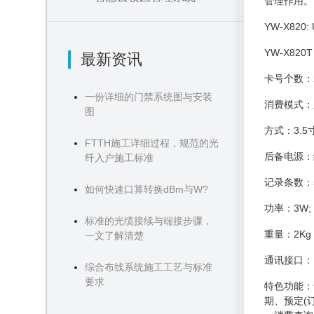
管理作用。
YW-X820:
YW-X82
最新资讯
卡号个数：
一份详细的门禁系统图与安装
消费模式：
图
方式：3.
FTTH施工详细过程，规范的光
后备电源：
纤入户施工标准
记录条数：5
如何快速口算转换dBm与W?
功率：3W;
标准的光缆接续与端接步骤，
重量：2Kg
一文了解清楚
通讯接口：U
综合布线系统施工工艺与标准
要求
特色功能：
期、预定(