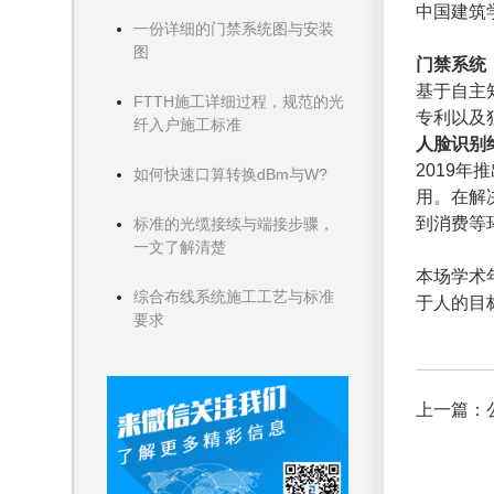
中国建筑学
一份详细的门禁系统图与安装
图
门禁系统
基于自主
FTTH施工详细过程，规范的光
专利以及
纤入户施工标准
人脸识别
2019
如何快速口算转换dBm与W?
用。在解
到消费等
标准的光缆接续与端接步骤，
一文了解清楚
本场学术
综合布线系统施工工艺与标准
于人的目
要求
上一篇：