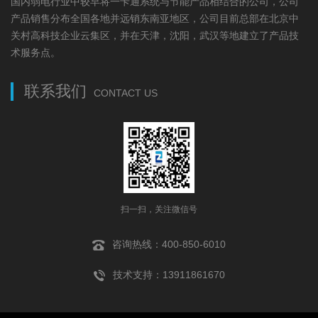
国内弱电行业中较早将一卡通系统与节能产品相结合的公司，公司
产品销售分布全国各地并远销东南亚地区，公司目前总部在北京中
关村高科技企业云集区，并在天津，沈阳，武汉等地建立了产品技
术服务点。
联系我们
CONTACT US
扫一扫，关注微信号
咨询热线：400-850-6010
技术支持：13911861670