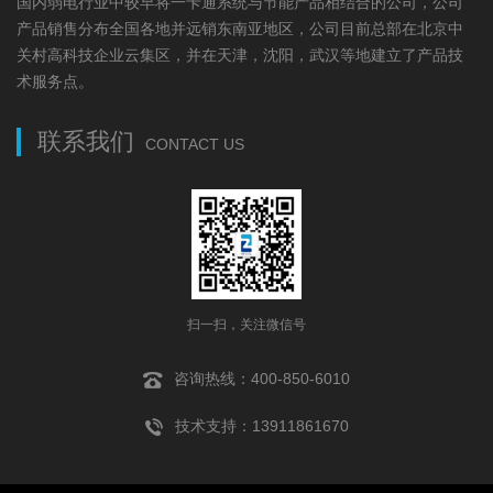
国内弱电行业中较早将一卡通系统与节能产品相结合的公司，公司
产品销售分布全国各地并远销东南亚地区，公司目前总部在北京中
关村高科技企业云集区，并在天津，沈阳，武汉等地建立了产品技
术服务点。
联系我们
CONTACT US
扫一扫，关注微信号
咨询热线：400-850-6010
技术支持：13911861670