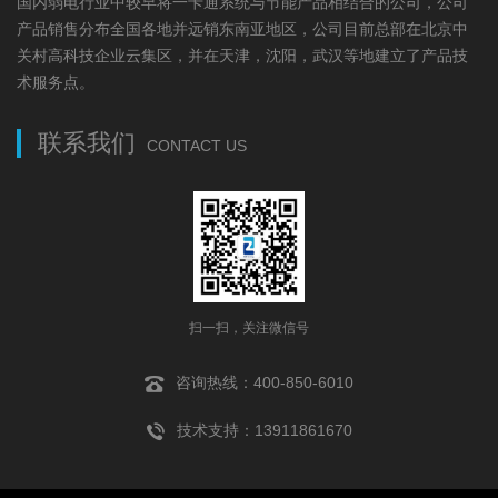
国内弱电行业中较早将一卡通系统与节能产品相结合的公司，公司
产品销售分布全国各地并远销东南亚地区，公司目前总部在北京中
关村高科技企业云集区，并在天津，沈阳，武汉等地建立了产品技
术服务点。
联系我们
CONTACT US
扫一扫，关注微信号
咨询热线：400-850-6010
技术支持：13911861670